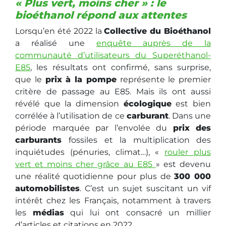
« Plus vert, moins cher » : le
bioéthanol répond aux attentes
Lorsqu’en été 2022 la
Collective du Bioéthanol
a réalisé une
enquête auprès de la
communauté d’utilisateurs du Superéthanol-
E85
, les résultats ont confirmé, sans surprise,
que le
prix à la pompe
représente le premier
critère de passage au E85. Mais ils ont aussi
révélé que la dimension
écologique
est bien
corrélée à l’utilisation de ce
carburant
. Dans une
période marquée par l’envolée du
prix des
carburants
fossiles et la multiplication des
inquiétudes (pénuries, climat…), «
rouler plus
vert et moins cher grâce au E85
» est devenu
une réalité quotidienne pour plus de
300 000
automobilistes
. C’est un sujet suscitant un vif
intérêt chez les Français, notamment à travers
les
médias
qui lui ont consacré un millier
d’articles et citations en 2022.