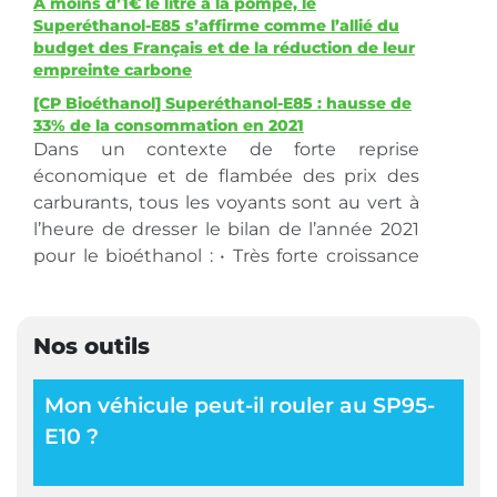
A moins d’1€ le litre à la pompe, le
Superéthanol-E85 s’affirme comme l’allié du
budget des Français et de la réduction de leur
empreinte carbone
[CP Bioéthanol] Superéthanol-E85 : hausse de
33% de la consommation en 2021
Dans un contexte de forte reprise
économique et de flambée des prix des
carburants, tous les voyants sont au vert à
l’heure de dresser le bilan de l’année 2021
pour le bioéthanol : • Très forte croissance
(+33 %) des volumes du Superéthanol-E85,
portée par un réseau de distribution de…
Nos outils
Mon véhicule peut-il rouler au SP95-
E10 ?