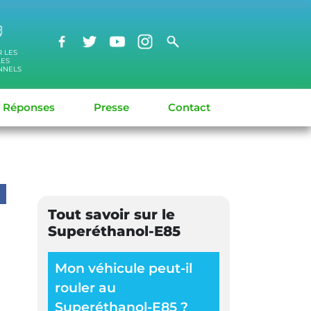
R LES
LES
NNELS
/ Réponses
Presse
Contact
Tout savoir sur le
Superéthanol-E85
Mon véhicule peut-il
rouler au
Superéthanol-E85 ?