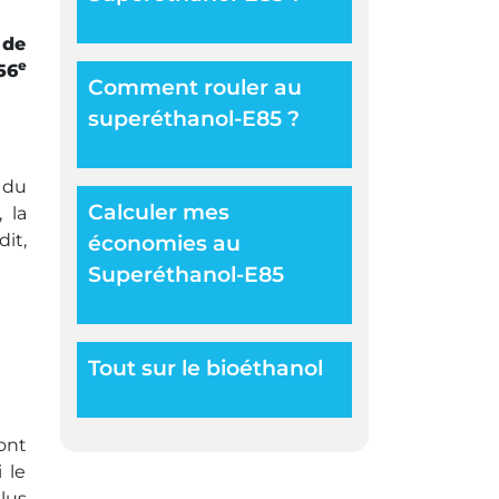
 de
e
56
Comment rouler au
superéthanol-E85 ?
 du
Calculer mes
 la
it,
économies au
Superéthanol-E85
Tout sur le bioéthanol
ont
 le
lus