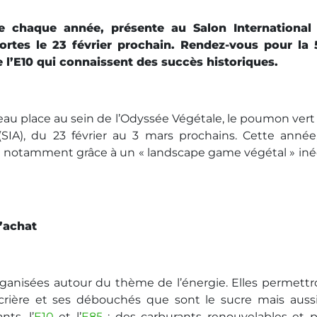
me chaque année, présente au Salon International
portes le 23 février prochain. Rendez-vous pour la 
de l’E10 qui connaissent des succès historiques.
eau place au sein de l’Odyssée Végétale, le poumon vert
 (SIA), du 23 février au 3 mars prochains. Cette année,
 notamment grâce à un « landscape game végétal » inéd
’achat
anisées autour du thème de l’énergie. Elles permettr
crière et ses débouchés que sont le sucre mais aussi
ts, l’
E10
et l’
E85
: des carburants renouvelables et p