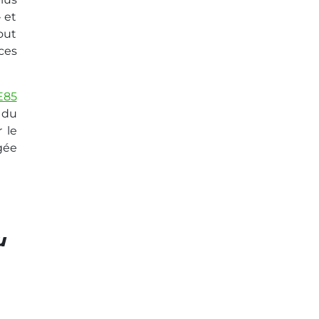
 et
out
ces
E85
 du
 le
gée
u