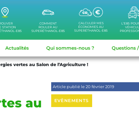
CALCULER MES
ROUVER
COMMENT
L’E85 POU
ÉCONOMIES AU
 STATION
ROULER AU
VÉHICU
SUPERÉTHANOL-E85
ÉTHANOL-E85
SUPERÉTHANOL-E85
PROFESSIO
Actualités
Qui sommes-nous ?
Questions 
ergies vertes au Salon de l’Agriculture !
Article publié le 20 février 2019
rtes au
EVÈNEMENTS