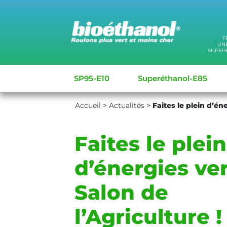
T
UNE
SUPER
SP95-E10
Superéthanol-E85
Accueil
>
Actualités
>
Faites le plein d’én
Faites le plein
d’énergies ve
Salon de
l’Agriculture !