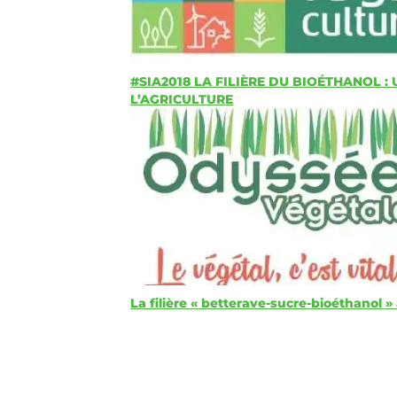
#SIA2018 LA FILIÈRE DU BIOÉTHANOL :
L’AGRICULTURE
La filière « betterave-sucre-bioéthanol »