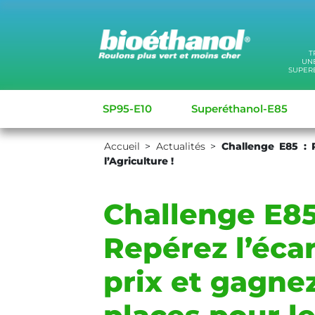
T
UNE
SUPER
SP95-E10
Superéthanol-E85
Accueil
>
Actualités
>
Challenge E85 : 
l’Agriculture !
Challenge E85
Repérez l’éca
prix et gagne