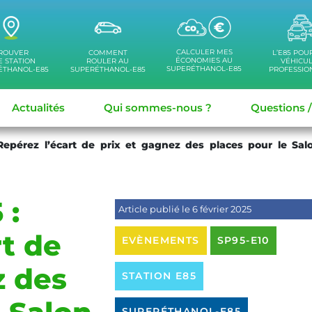
CALCULER MES
ROUVER
COMMENT
L’E85 POU
ÉCONOMIES AU
 STATION
ROULER AU
VÉHICU
SUPERÉTHANOL-E85
ÉTHANOL-E85
SUPERÉTHANOL-E85
PROFESSIO
Actualités
Qui sommes-nous ?
Questions 
Repérez l’écart de prix et gagnez des places pour le Sal
 :
Article publié le 6 février 2025
rt de
EVÈNEMENTS
SP95-E10
z des
STATION E85
SUPERÉTHANOL-E85