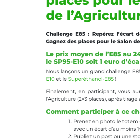
places pour l
de l’Agricultur
Challenge E85 : Repérez l’écart d
Gagnez des places pour le Salon de 
Le prix moyen de l’E85 au 24
le SP95-E10 soit 1 euro d’écar
Nous lançons un grand challenge E85 
E10
et le
S
uperéthanol-E85
!
Finalement, en participant, vous a
l’Agriculture (2×3 places), après tirage 
Comment participer à ce ch
Prenez en photo le totem de
avec un écart d’au moins 1
Publiez un post ou une st