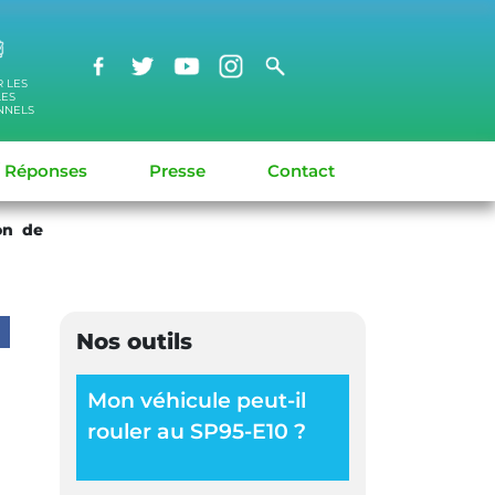
R LES
LES
NNELS
/ Réponses
Presse
Contact
on de
Nos outils
Mon véhicule peut-il
rouler au SP95-E10 ?