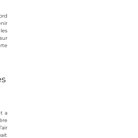
ord
nir
les
sur
rte
es
t a
ère
air
uait