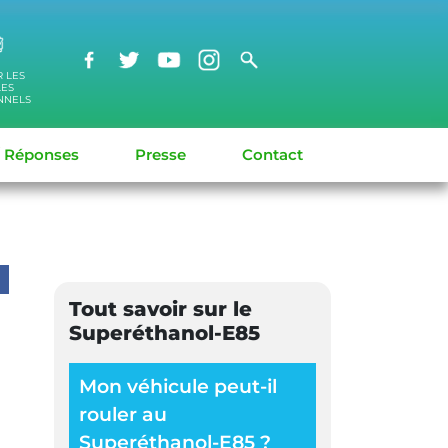
R LES
LES
NNELS
/ Réponses
Presse
Contact
Tout savoir sur le
Superéthanol-E85
Mon véhicule peut-il
rouler au
Superéthanol-E85 ?