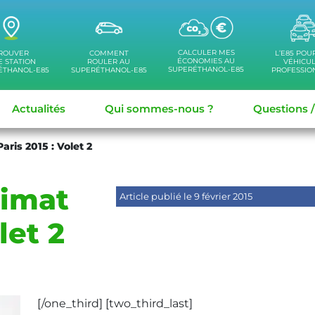
CALCULER MES
ROUVER
COMMENT
L’E85 POU
ÉCONOMIES AU
 STATION
ROULER AU
VÉHICU
SUPERÉTHANOL-E85
ÉTHANOL-E85
SUPERÉTHANOL-E85
PROFESSIO
Actualités
Qui sommes-nous ?
Questions 
ris 2015 : Volet 2
limat
Article publié le 9 février 2015
let 2
[/one_third] [two_third_last]