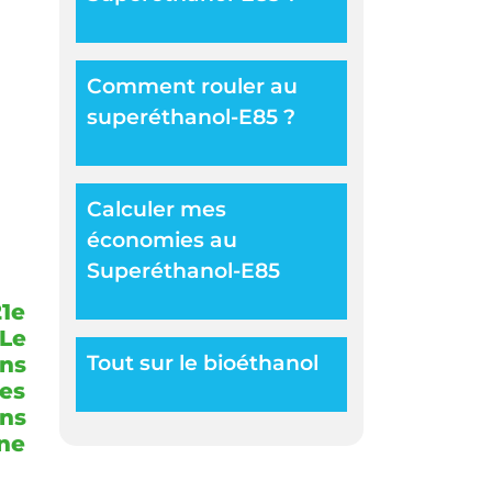
Comment rouler au
superéthanol-E85 ?
Calculer mes
économies au
Superéthanol-E85
21e
-Le
Tout sur le bioéthanol
ns
des
ns
ne