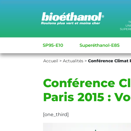
T
UNE
SUPER
SP95-E10
Superéthanol-E85
Accueil
>
Actualités
>
Conférence Climat Pa
Conférence C
Paris 2015 : Vo
[one_third]