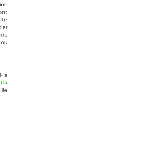
tion
ont
nte
cier
une
 ou
 la
2014
ille