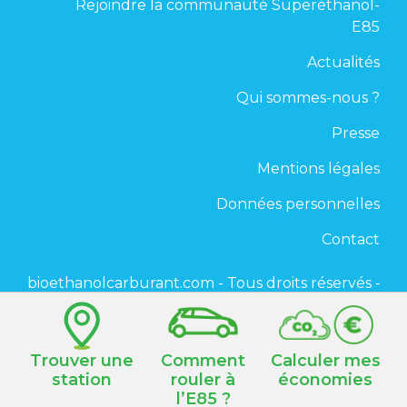
Rejoindre la communauté Superéthanol-
E85
Actualités
Qui sommes-nous ?
Presse
Mentions légales
Données personnelles
Contact
bioethanolcarburant.com - Tous droits réservés -
2020
Trouver une
Comment
Calculer mes
station
rouler à
économies
l’E85 ?