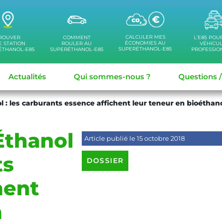
CALCULER MES
ROUVER
COMMENT
L’E85 POU
ÉCONOMIES AU
 STATION
ROULER AU
VÉHICU
SUPERÉTHANOL-E85
ÉTHANOL-E85
SUPERÉTHANOL-E85
PROFESSIO
Actualités
Qui sommes-nous ?
Questions 
 : les carburants essence affichent leur teneur en bioéthan
Éthanol
Article publié le 15 octobre 2018
ts
DOSSIER
hent
n