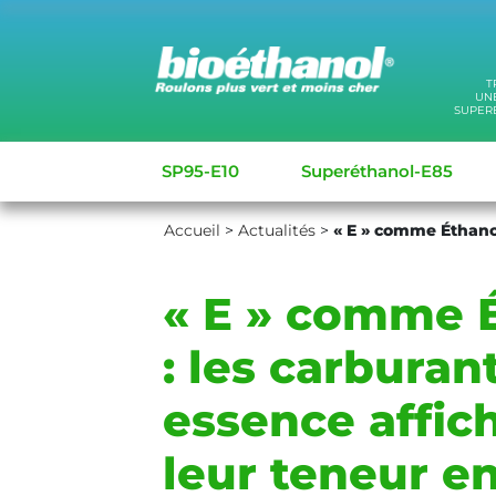
T
UNE
SUPER
SP95-E10
Superéthanol-E85
Accueil
>
Actualités
>
« E » comme Éthanol
« E » comme 
: les carburan
essence affic
leur teneur e