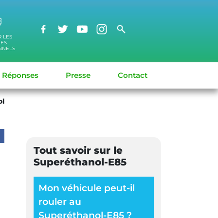
R LES
LES
NNELS
/ Réponses
Presse
Contact
ol
Tout savoir sur le
Superéthanol-E85
Mon véhicule peut-il
rouler au
Superéthanol-E85 ?