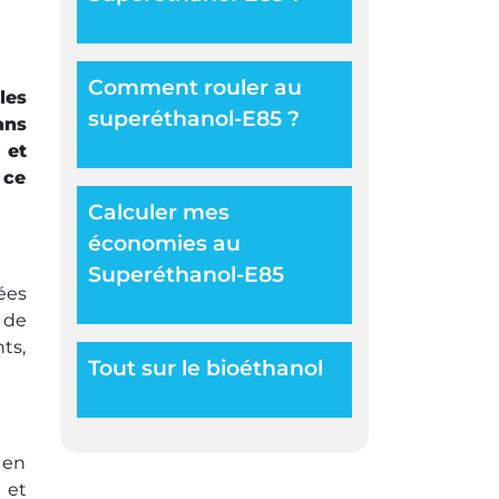
Comment rouler au
les
superéthanol-E85 ?
ans
 et
 ce
Calculer mes
économies au
Superéthanol-E85
ées
 de
ts,
Tout sur le bioéthanol
 en
 et