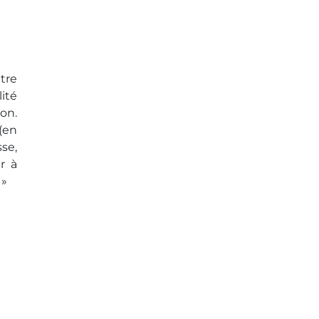
tre
lité
ion.
(en
se,
r à
 »