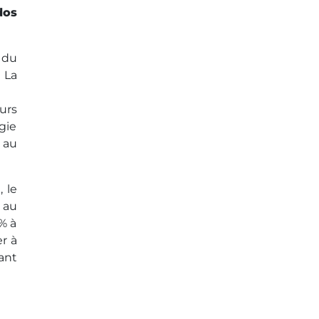
dos
 du
 La
eurs
gie
 au
 le
 au
% à
r à
rant