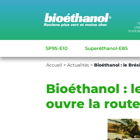
T
UNE
SUPER
SP95-E10
Superéthanol-E85
Accueil
>
Actualités
>
Bioéthanol : le Brés
Bioéthanol : l
ouvre la rout