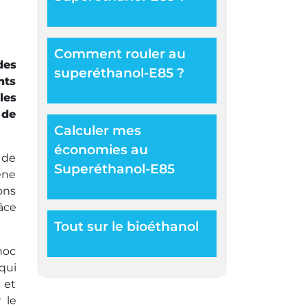
Comment rouler au
des
superéthanol-E85 ?
nts
les
 de
Calculer mes
économies au
 de
Superéthanol-E85
ène
ons
âce
Tout sur le bioéthanol
hoc
qui
 et
 le