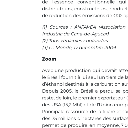
de l’essence conventionnelle qu
distributeurs, constructeurs, pro
de réduction des émissions de CO2 ap
(1) Sources : ANFAVEA (Association
Industria de Cana-de-Açucar)
(2) Tous véhicules confondus
(3) Le Monde, 17 décembre 2009
Zoom
Avec une production qui devrait attei
le Brésil fournit à lui seul un tiers d
d’éthanol destinés à la carburation a
Depuis 2005, le Brésil a perdu sa po
reste, de loin, le premier exportateu
des USA (15,2 Mhl) et de l’Union euro
Principale ressource de la filière éth
des 75 millions d’hectares des surfac
permet de produire, en moyenne, 7 00