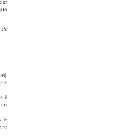
ier
que
 da
8),
90 %
 il
ion
0 %
cre