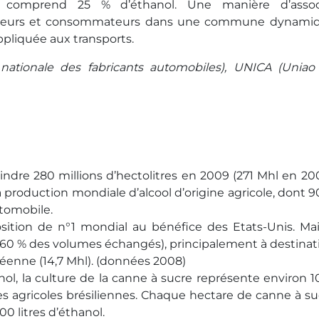
i comprend 25 % d’éthanol. Une manière d’assoc
ducteurs et consommateurs dans une commune dynami
pliquée aux transports.
 nationale des fabricants automobiles), UNICA (Uniao
ndre 280 millions d’hectolitres en 2009 (271 Mhl en 200
e la production mondiale d’alcool d’origine agricole, dont 
utomobile.
sition de n°1 mondial au bénéfice des Etats-Unis. Mais
r (60 % des volumes échangés), principalement à destinat
péenne (14,7 Mhl). (données 2008)
anol, la culture de la canne à sucre représente environ 1
es agricoles brésiliennes. Chaque hectare de canne à su
0 litres d’éthanol.