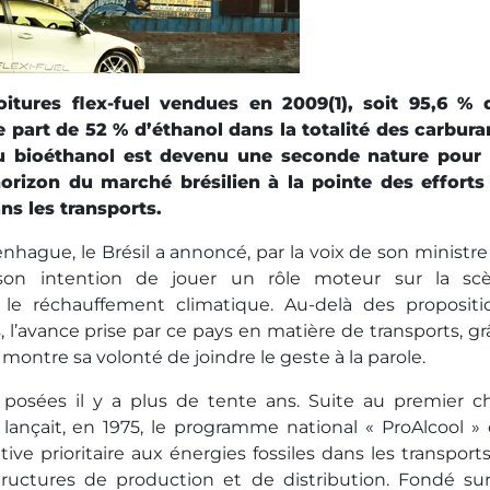
itures flex-fuel vendues en 2009(1), soit 95,6 % 
 part de 52 % d’éthanol dans la totalité des carbura
u bioéthanol est devenu une seconde nature pour 
horizon du marché brésilien à la pointe des efforts
s les transports.
nhague, le Brésil a annoncé, par la voix de son ministre
, son intention de jouer un rôle moteur sur la sc
e le réchauffement climatique. Au-delà des propositi
l’avance prise par ce pays en matière de transports, gr
l, montre sa volonté de joindre le geste à la parole.
posées il y a plus de tente ans. Suite au premier c
 lançait, en 1975, le programme national « ProAlcool » 
ive prioritaire aux énergies fossiles dans les transports
structures de production et de distribution. Fondé sur