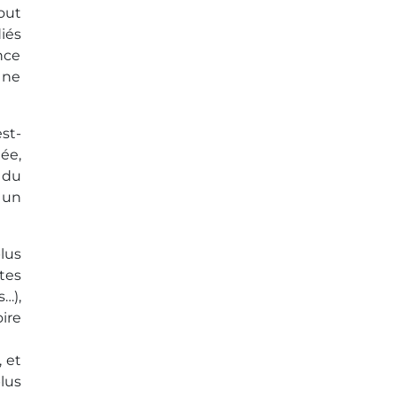
out
iés
nce
 ne
st-
ée,
 du
 un
plus
tes
…),
ire
 et
lus