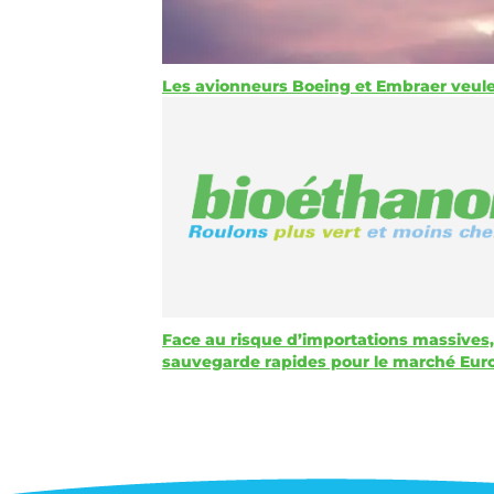
Les avionneurs Boeing et Embraer veulen
Face au risque d’importations massives,
sauvegarde rapides pour le marché Eu