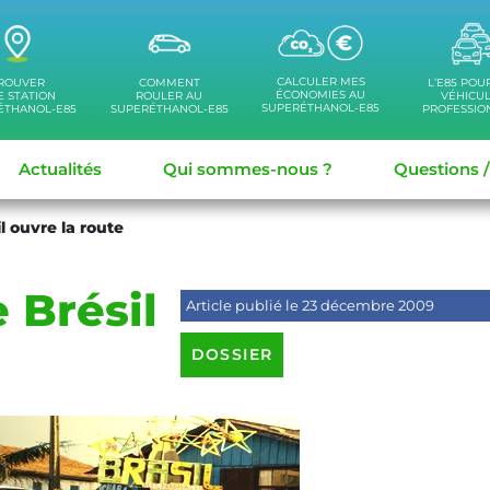
CALCULER MES
ROUVER
COMMENT
L’E85 POU
ÉCONOMIES AU
 STATION
ROULER AU
VÉHICU
SUPERÉTHANOL-E85
ÉTHANOL-E85
SUPERÉTHANOL-E85
PROFESSIO
Actualités
Qui sommes-nous ?
Questions 
il ouvre la route
e Brésil
Article publié le 23 décembre 2009
e
DOSSIER