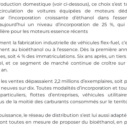
duction domestique (voir ci-dessous), ce choix s’est t
circulation de voitures équipées de moteurs déd
ar l’incorporation croissante d’éthanol dans l’esse
 aujourd’hui un niveau d’incorporation de 25 %, qui
ulière pour les moteurs essence récents
t la fabrication industrielle de véhicules flex-fuel, c’e
ment au bioéthanol ou à l’essence. Dès la première ann
s, soit 4 % des immatriculations. Six ans après, un tiers
uel, et ce segment de marché continue de croître sur
 an.
, les ventes dépassaient 2,2 millions d’exemplaires, soit 
neuves sur dix. Toutes modalités d’incorporation et tou
rticuliers, flottes d’entreprises, véhicules utilitaires
us de la moitié des carburants consommés sur le territo
ssance, le réseau de distribution s’est lui aussi adapté,
 sont toutes en mesure de proposer du bioéthanol, en p