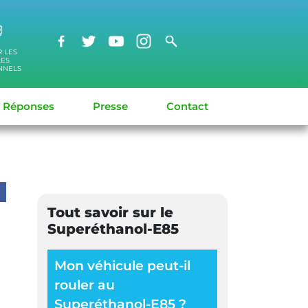
R LES
LES
NNELS
/ Réponses
Presse
Contact
Tout savoir sur le
Superéthanol-E85
Mon véhicule peut-il
rouler au
Superéthanol-E85 ?