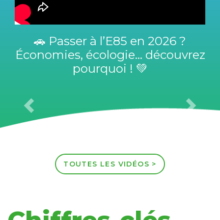
Superéthanol-E85 : comment
Biomotors démocratise la
conversion
Previous
Next
TOUTES LES VIDÉOS >